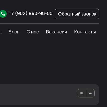
+7
(902)
940-98-00
Обратный звонок
а
Блог
О нас
Вакансии
Контакты
Карточками
Списком