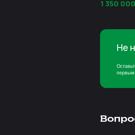
1 350 00
Не 
Оставьт
первым 
Вопро