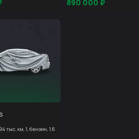
₽
890 000
₽
s
94 тыс. км, 1, бензин, 1.6