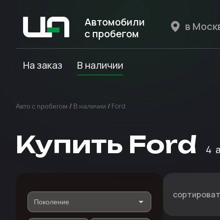
Автомобили
с пробегом
Авто Expert
На заказ
В наличии
Авто с пробегом
/
В наличии
/
Ford
Купить Ford
4
сортироват