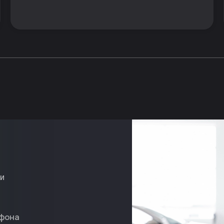
ми
фона