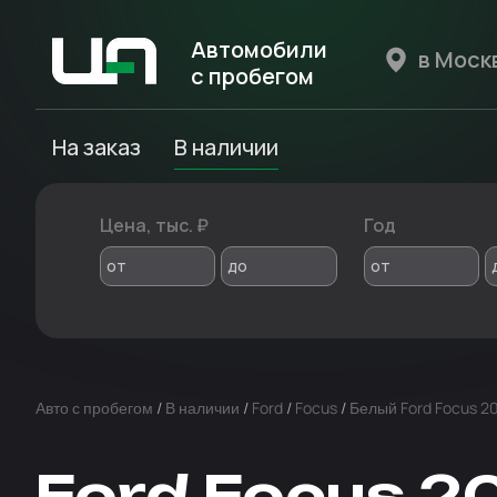
Автомобили
с пробегом
Авто Expert
На заказ
В наличии
Цена, тыс. ₽
Год
от
до
от
Авто с пробегом
/
В наличии
/
Ford
/
Focus
/
Белый Ford Focus 2
Ford Focus 2