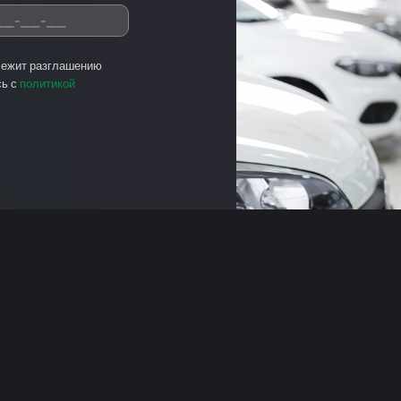
лежит разглашению
сь с
политикой