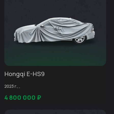
Hongqi E-HS9
2023 г., ,
4 800 000
₽