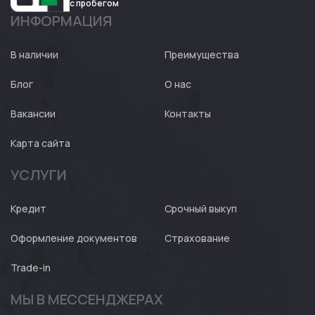
с пробегом
ИНФОРМАЦИЯ
Авто
Expert
В наличии
Преимущества
Блог
О нас
Вакансии
Контакты
Карта сайта
УСЛУГИ
Кредит
Срочный выкуп
Оформление документов
Страхование
Trade-in
МЫ В МЕССЕНДЖЕРАХ