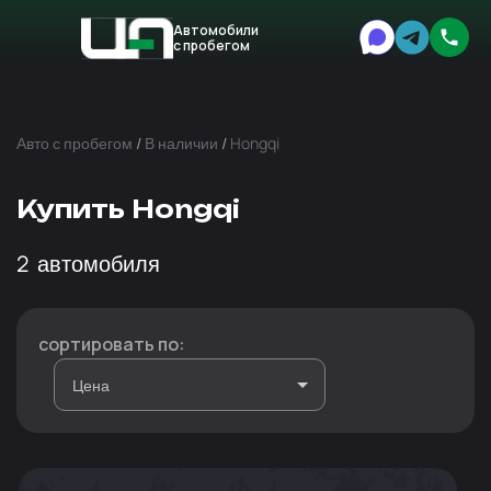
Автомобили
с пробегом
Авто
Expert
Авто с пробегом
/
В наличии
/
Hongqi
Купить Hongqi
2
автомобиля
сортировать по: