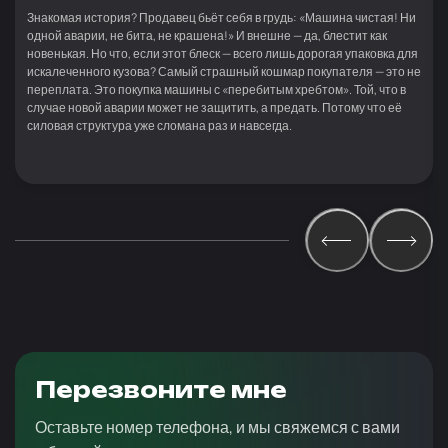
Знакомая история? Продавец бьёт себя в грудь: «Машина чистая! Ни
одной аварии, не бита, не крашена!» И внешне — да, блестит как
новенькая. Но что, если этот блеск — всего лишь дорогая упаковка для
искалеченного кузова? Самый страшный кошмар покупателя — это не
переплата. Это покупка машины с «перебитым хребтом». Той, что в
случае новой аварии может не защитить, а предать. Потому что её
силовая структура уже сломана раз и навсегда.
Перезвоните мне
Оставьте номер телефона, и мы свяжемся с вами