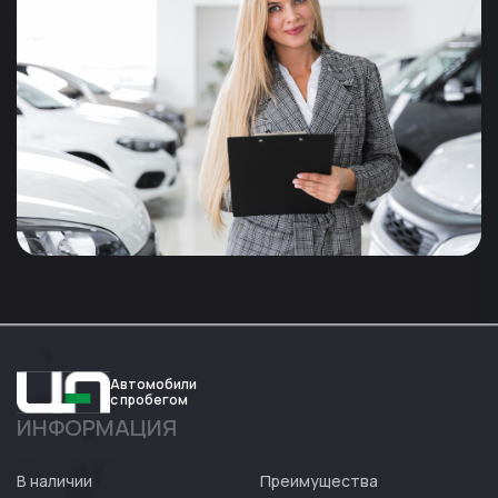
Автомобили
с пробегом
ИНФОРМАЦИЯ
Авто
Expert
В наличии
Преимущества