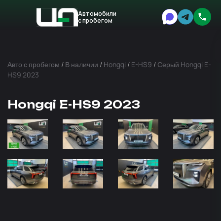
Автомобили
с пробегом
Авто
Expert
Авто с пробегом
/
В наличии
/
Hongqi
/
E-HS9
/
Серый Hongqi E-
HS9 2023
Hongqi E-HS9 2023