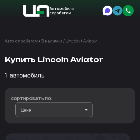
Автомобили
с пробегом
Авто
Expert
Авто с пробегом
/
В наличии
/
Lincoln
/
Aviator
Купить Lincoln Aviator
1
автомобиль
сортировать по: