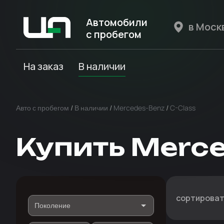
Автомобили
с пробегом
Авто Expert
На заказ
В наличии
Авто с пробегом
/
В наличии
/
Mercedes-Benz
/
C-Class
Купить Merce
сортироват