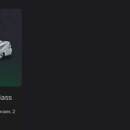
lass
ензин, 2