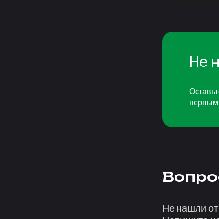
Не 
Оставьт
первым 
Вопро
Не нашли от