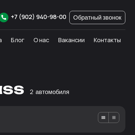
+7
(902)
940-98-00
Обратный звонок
а
Блог
О нас
Вакансии
Контакты
ass
2
автомобиля
Карточками
Списком