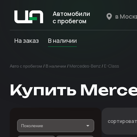
Автомобили
с пробегом
Авто Expert
На заказ
В наличии
Авто с пробегом
/
В наличии
/
Mercedes-Benz
/
E-Class
Купить Merce
сортироват