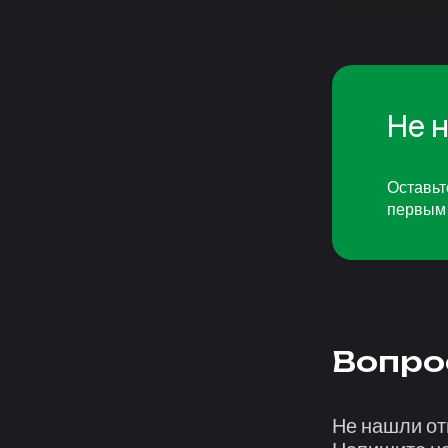
Не 
Оставьт
первым 
Вопро
Не нашли от