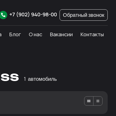
+7
(902)
940-98-00
Обратный звонок
а
Блог
О нас
Вакансии
Контакты
ass
1
автомобиль
Карточками
Списком