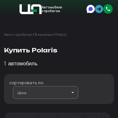
Автомобили
с пробегом
Авто
Expert
Авто с пробегом
/
В наличии
/
Polaris
Купить Polaris
1
автомобиль
сортировать по: