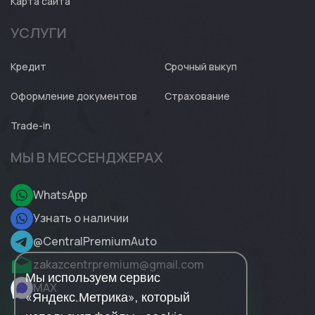
Карта сайта
УСЛУГИ
Кредит
Срочный выкуп
Оформление документов
Страхование
Trade-in
МЫ В МЕССЕНДЖЕРАХ
WhatsApp
Узнать о наличии
@CentralPremiumAuto
zakazcentrpremium@gmail.com
Мы используем сервис
MAX
«Яндекс.Метрика», который