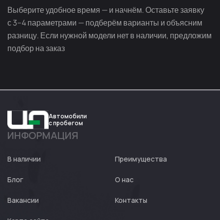
Выберите удобное время — и начнём. Оставьте заявку
с 3–4 параметрами — подберём варианты и объясним
разницу. Если нужной модели нет в наличии, предложим
подбор на заказ
Автомобили
с пробегом
ИНФОРМАЦИЯ
Авто
Expert
В наличии
Преимущества
Блог
О нас
Вакансии
Контакты