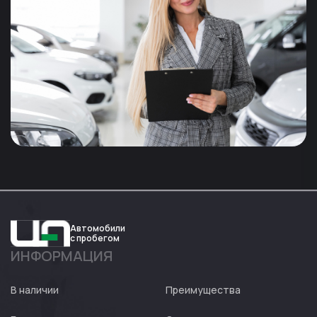
Автомобили
с пробегом
ИНФОРМАЦИЯ
Авто
Expert
В наличии
Преимущества