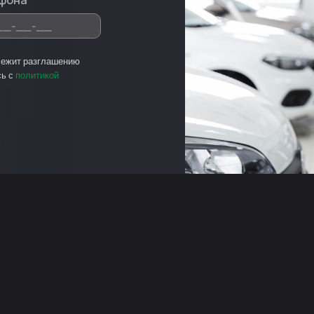
фона
лежит разглашению
сь с
политикой