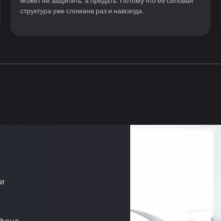
может не защитить, а предать. Потому что её силовая
структура уже сломана раз и навсегда.
ми