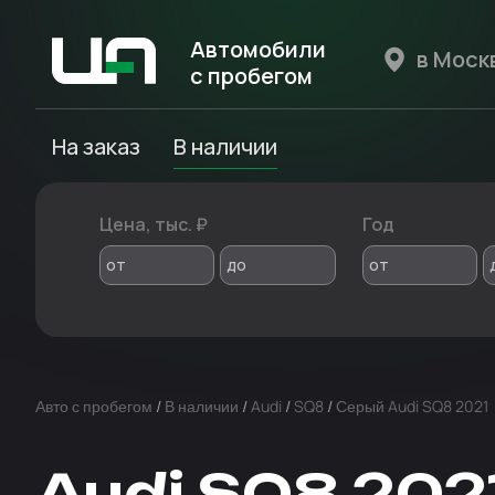
Автомобили
с пробегом
Авто Expert
На заказ
В наличии
Цена, тыс. ₽
Год
от
до
от
Авто с пробегом
/
В наличии
/
Audi
/
SQ8
/
Серый Audi SQ8 2021
Audi SQ8 202