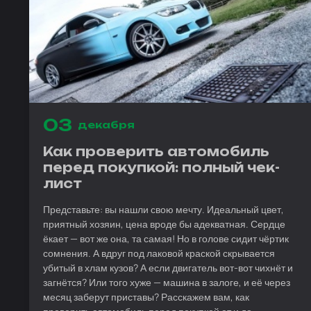
03
декабря
Как проверить автомобиль
перед покупкой: полный чек-
лист
Представьте: вы нашли свою мечту. Идеальный цвет,
приятный хозяин, цена вроде бы адекватная. Сердце
ёкает — вот же она, та самая! Но в голове сидит чёртик
сомнения. А вдруг под лаковой краской скрывается
убитый в хлам кузов? А если двигатель вот-вот чихнёт и
загнётся? Или того хуже — машина в залоге, и её через
месяц заберут приставы? Расскажем вам, как