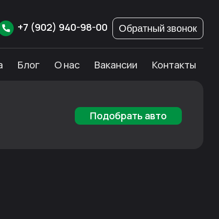
+7
(902)
940-98-00
Обратный звонок
а
Блог
О нас
Вакансии
Контакты
Подобрать авто