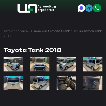
Автомобили
с пробегом
Авто
Expert
Авто с пробегом
/
В наличии
/
Toyota
/
Tank
/
Серый Toyota Tank
2018
Toyota Tank 2018