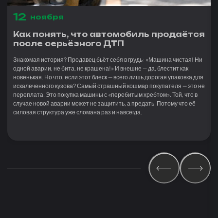
12
ноября
Как понять, что автомобиль продаётся
после серьёзного ДТП
Знакомая история? Продавец бьёт себя в грудь: «Машина чистая! Ни
одной аварии, не бита, не крашена!» И внешне — да, блестит как
новенькая. Но что, если этот блеск — всего лишь дорогая упаковка для
искалеченного кузова? Самый страшный кошмар покупателя — это не
переплата. Это покупка машины с «перебитым хребтом». Той, что в
случае новой аварии может не защитить, а предать. Потому что её
силовая структура уже сломана раз и навсегда.