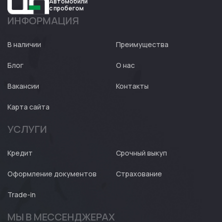
Автомобили
с пробегом
ИНФОРМАЦИЯ
Авто
Expert
В наличии
Преимущества
Блог
О нас
Вакансии
Контакты
Карта сайта
УСЛУГИ
Кредит
Срочный выкуп
Оформление документов
Страхование
Trade-in
МЫ В МЕССЕНДЖЕРАХ