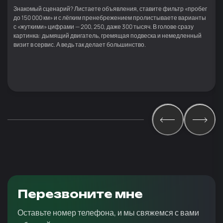
Знакомый сценарий? Листаете объявления, ставите фильтр «пробег
до 150 000 км» и с лёгким пренебрежением пролистываете варианты
с «жуткими» цифрами — 200, 250, даже 300 тысяч. В голове сразу
картинка: дымящий двигатель, гремящая подвеска и немедленный
визит в сервис. А ведь так делает большинство.
Перезвоните мне
Оставьте номер телефона, и мы свяжемся с вами