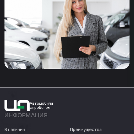
Автомобили
с пробегом
ИНФОРМАЦИЯ
Авто
Expert
В наличии
Преимущества