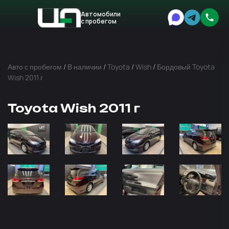
Автомобили
с пробегом
Авто
Expert
Авто с пробегом
/
В наличии
/
Toyota
/
Wish
/
Бордовый Toyota
Wish 2011 г
Toyota Wish 2011 г