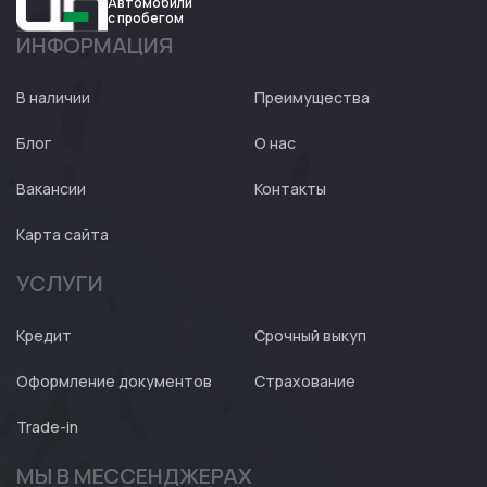
Автомобили
с пробегом
ИНФОРМАЦИЯ
Авто
Expert
В наличии
Преимущества
Блог
О нас
Вакансии
Контакты
Карта сайта
УСЛУГИ
Кредит
Срочный выкуп
Оформление документов
Страхование
Trade-in
МЫ В МЕССЕНДЖЕРАХ