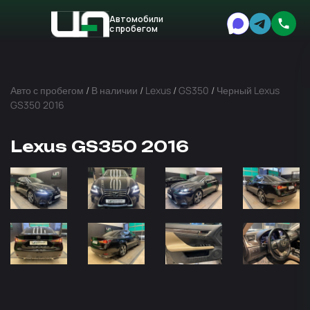
Автомобили
с пробегом
Авто
Expert
Авто с пробегом
/
В наличии
/
Lexus
/
GS350
/
Черный Lexus
GS350 2016
Lexus GS350 2016