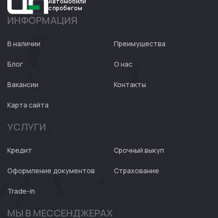
Автомобили
с пробегом
ИНФОРМАЦИЯ
Авто
Expert
В наличии
Преимущества
Блог
О нас
Вакансии
Контакты
Карта сайта
УСЛУГИ
Кредит
Срочный выкуп
Оформление документов
Страхование
Trade-in
МЫ В МЕССЕНДЖЕРАХ