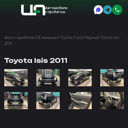
Автомобили
с пробегом
Авто
Expert
Авто с пробегом
/
В наличии
/
Toyota
/
Isis
/
Черный Toyota Isis
2011
Toyota Isis 2011