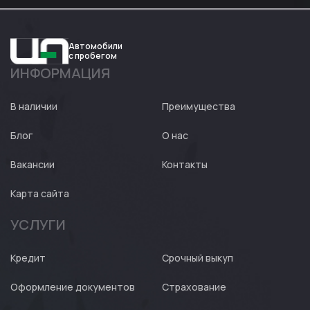
Автомобили
с пробегом
ИНФОРМАЦИЯ
Авто
Expert
В наличии
Преимущества
Блог
О нас
Вакансии
Контакты
Карта сайта
УСЛУГИ
Кредит
Срочный выкуп
Оформление документов
Страхование