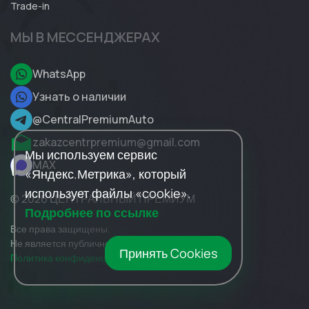
Trade-in
МЫ В МЕССЕНДЖЕРАХ
WhatsApp
Узнать о наличии
@CentralPremiumAuto
zakazcentrpremium@gmail.com
Мы используем сервис
MAX
«Яндекс.Метрика», который
использует файлы «cookie».
© 2026 ЦЕНТРАЛЬНЫЙ ПРЕМИУМ
Подробнее по ссылке
Все права защищены.
Не является публичной офертой.
Принять Cookies
Политика конфиденциальности