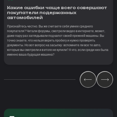
Какие ошибки чаще всего совершают
покупатели подержанных
автомобилей
Признайтесь честно. Вы же считаете себя умнее среднего
покупателя? Читали форумы, смотрели видео в интернете, может,
даже пару раз заглядывали под капот своей прежней машины. Вы
точно знаете, что нельзя верить пробегу и нужно проверять
документы. Но вот вопрос на засыпку: вспомните ли все те авто,
которые вы смотрели и в итоге не купили? А что, если среди них была
именно ваша будущая машина?