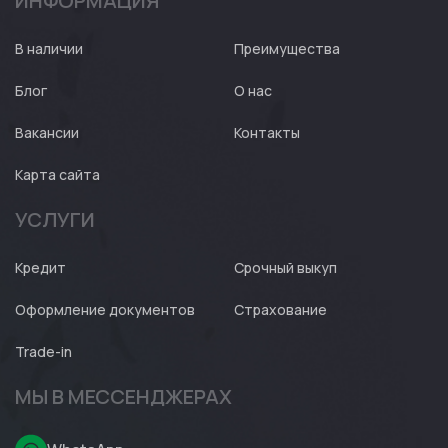
ИНФОРМАЦИЯ
Авто
Expert
В наличии
Преимущества
Блог
О нас
Вакансии
Контакты
Карта сайта
УСЛУГИ
Кредит
Срочный выкуп
Оформление документов
Страхование
Trade-in
МЫ В МЕССЕНДЖЕРАХ