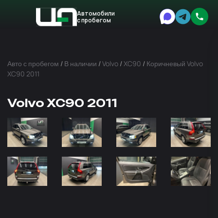
Автомобили
с пробегом
Авто
Expert
Авто с пробегом
/
В наличии
/
Volvo
/
XC90
/
Коричневый Volvo
XC90 2011
Volvo XC90 2011