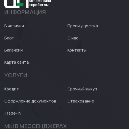
Автомобили
с пробегом
ИНФОРМАЦИЯ
Авто
Expert
В наличии
Преимущества
Блог
О нас
Вакансии
Контакты
Карта сайта
УСЛУГИ
Кредит
Срочный выкуп
Оформление документов
Страхование
Trade-in
МЫ В МЕССЕНДЖЕРАХ