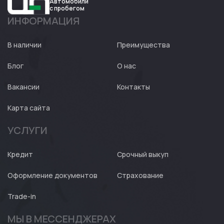
Автомобили
с пробегом
ИНФОРМАЦИЯ
Авто
Expert
В наличии
Преимущества
Блог
О нас
Вакансии
Контакты
Карта сайта
УСЛУГИ
Кредит
Срочный выкуп
Оформление документов
Страхование
Trade-in
МЫ В МЕССЕНДЖЕРАХ