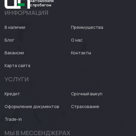
Автомобили
с пробегом
ИНФОРМАЦИЯ
Авто
Expert
В наличии
Преимущества
Блог
О нас
Вакансии
Контакты
Карта сайта
УСЛУГИ
Кредит
Срочный выкуп
Оформление документов
Страхование
Trade-in
МЫ В МЕССЕНДЖЕРАХ