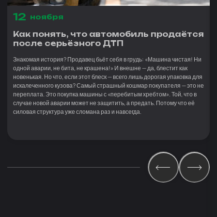
12
ноября
Как понять, что автомобиль продаётся
после серьёзного ДТП
Знакомая история? Продавец бьёт себя в грудь: «Машина чистая! Ни
одной аварии, не бита, не крашена!» И внешне — да, блестит как
новенькая. Но что, если этот блеск — всего лишь дорогая упаковка для
искалеченного кузова? Самый страшный кошмар покупателя — это не
переплата. Это покупка машины с «перебитым хребтом». Той, что в
случае новой аварии может не защитить, а предать. Потому что её
силовая структура уже сломана раз и навсегда.