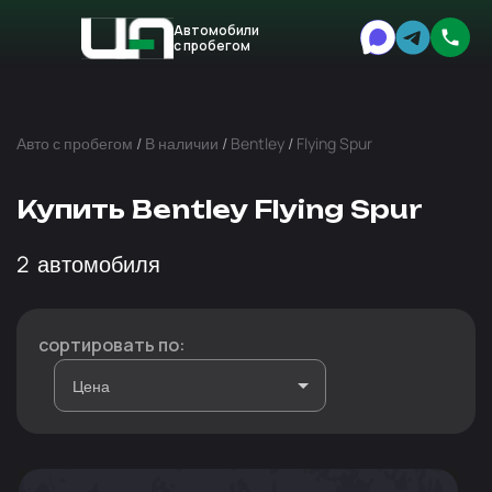
Автомобили
с пробегом
Авто
Expert
Авто с пробегом
/
В наличии
/
Bentley
/
Flying Spur
Купить Bentley Flying Spur
2
автомобиля
сортировать по: