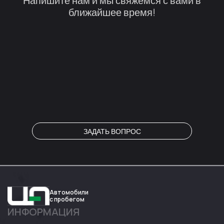
Напишите нам и мы свяжемся с вами в
ближайшее время!
ЗАДАТЬ ВОПРОС
Автомобили
с пробегом
ИНФОРМАЦИЯ
Авто