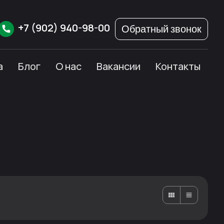
+7
(902)
940-98-00
Обратный звонок
а
Блог
О нас
Вакансии
Контакты
Карточками
Списком