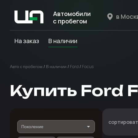
Автомобили
с пробегом
Авто Expert
На заказ
В наличии
Авто с пробегом
/
В наличии
/
Ford
/
Focus
Купить Ford 
сортироват