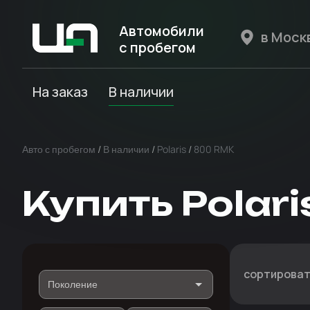
Автомобили
с пробегом
Авто Expert
На заказ
В наличии
Авто с пробегом
/
В наличии
/
Polaris
/
800 RMK
Купить Polar
сортироват