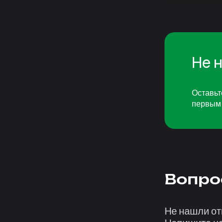
Не 
Оставьт
первым 
Вопро
Не нашли от