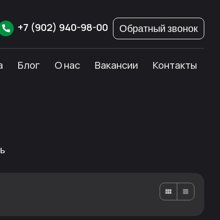
+7
(902)
940-98-00
Обратный звонок
а
Блог
О нас
Вакансии
Контакты
ь
Карточками
Списком