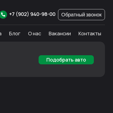
+7
(902)
940-98-00
Обратный звонок
а
Блог
О нас
Вакансии
Контакты
Подобрать авто