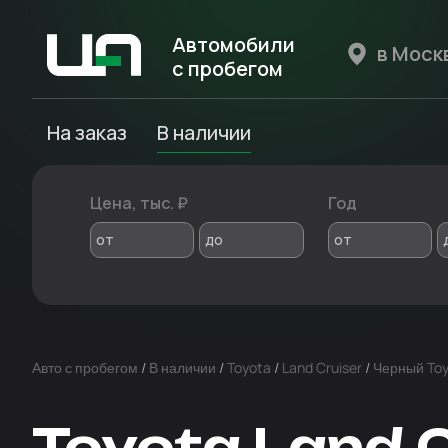
Автомобили
с пробегом
Авто Expert
На заказ
В наличии
Цена, тыс. ₽
Год
от
до
от
Авто с пробегом
/
В наличии
/
Toyota
/
Land Cruiser
/
Черный Toy
Toyota Land 