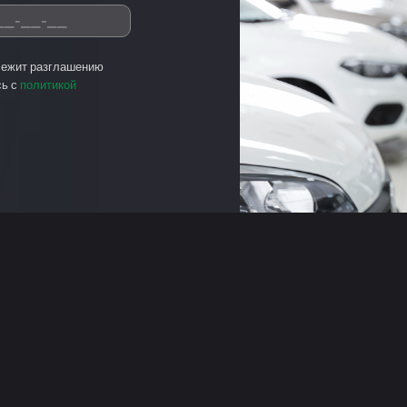
лежит разглашению
сь с
политикой