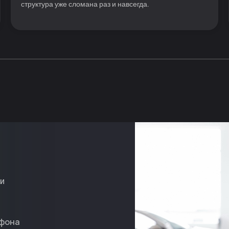
структура уже сломана раз и навсегда.
ми
фона