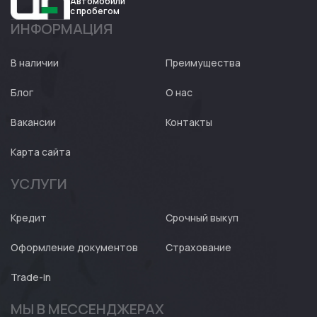
Автомобили
с пробегом
ИНФОРМАЦИЯ
Авто
Expert
В наличии
Преимущества
Блог
О нас
Вакансии
Контакты
Карта сайта
УСЛУГИ
Кредит
Срочный выкуп
Оформление документов
Страхование
Trade-in
МЫ В МЕССЕНДЖЕРАХ