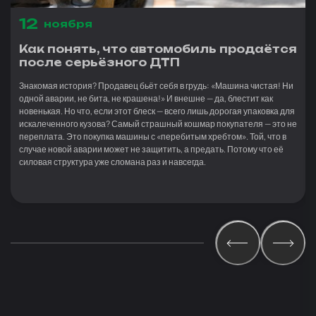
12
ноября
Как понять, что автомобиль продаётся
после серьёзного ДТП
Знакомая история? Продавец бьёт себя в грудь: «Машина чистая! Ни
одной аварии, не бита, не крашена!» И внешне — да, блестит как
новенькая. Но что, если этот блеск — всего лишь дорогая упаковка для
искалеченного кузова? Самый страшный кошмар покупателя — это не
переплата. Это покупка машины с «перебитым хребтом». Той, что в
случае новой аварии может не защитить, а предать. Потому что её
силовая структура уже сломана раз и навсегда.