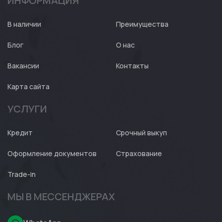
ИНФОРМАЦИЯ
Авто
Expert
В наличии
Преимущества
Блог
О нас
Вакансии
Контакты
Карта сайта
УСЛУГИ
Кредит
Срочный выкуп
Оформление документов
Страхование
Trade-in
МЫ В МЕССЕНДЖЕРАХ