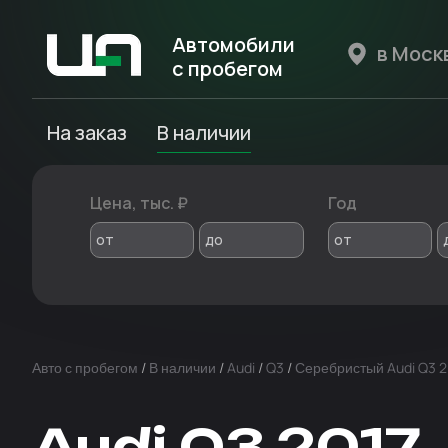
Автомобили
с пробегом
Авто Expert
На заказ
В наличии
Цена, тыс. ₽
Год
от
до
от
Авто с пробегом
/
В наличии
/
Audi
/
Q3
/
Серебристый Audi Q3 2
Audi Q3 2017