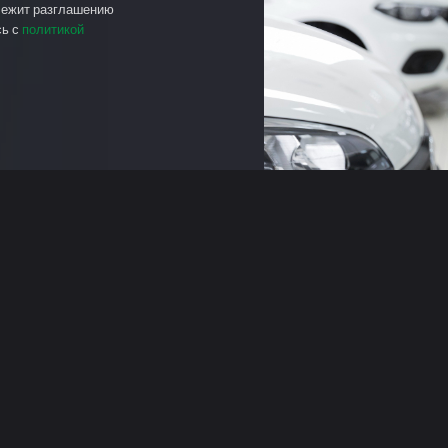
лежит разглашению
сь с
политикой