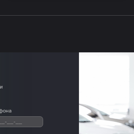
ми
фона