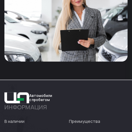
Автомобили
с пробегом
ИНФОРМАЦИЯ
Авто
Expert
В наличии
Преимущества