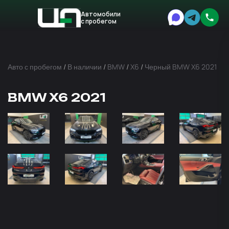
Автомобили
с пробегом
Авто
Expert
Авто с пробегом
/
В наличии
/
BMW
/
X6
/
Черный BMW X6 2021
BMW X6 2021