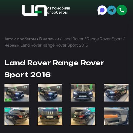
Автомобили
с пробегом
Авто
Expert
Авто с пробегом
/
В наличии
/
Land Rover
/
Range Rover Sport
/
Черный Land Rover Range Rover Sport 2016
Land Rover Range Rover
Sport 2016