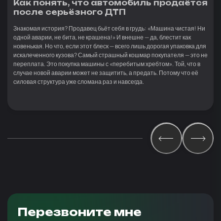
Как понять, что автомобиль продаётся
после серьёзного ДТП
Знакомая история? Продавец бьёт себя в грудь: «Машина чистая! Ни
одной аварии, не бита, не крашена!» И внешне — да, блестит как
новенькая. Но что, если этот блеск — всего лишь дорогая упаковка для
искалеченного кузова? Самый страшный кошмар покупателя — это не
переплата. Это покупка машины с «перебитым хребтом». Той, что в
случае новой аварии может не защитить, а предать. Потому что её
силовая структура уже сломана раз и навсегда.
Перезвоните мне