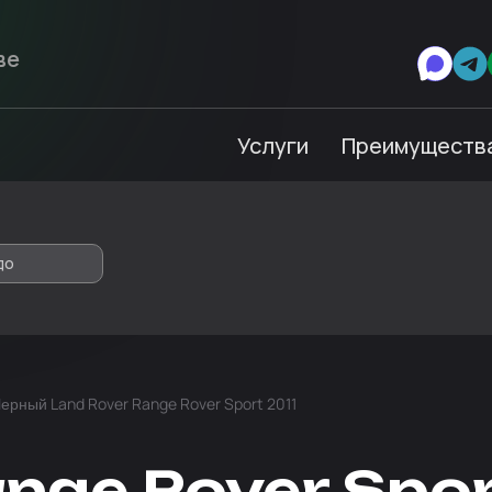
Услуги
Преимуществ
до
ерный Land Rover Range Rover Sport 2011
nge Rover Spor