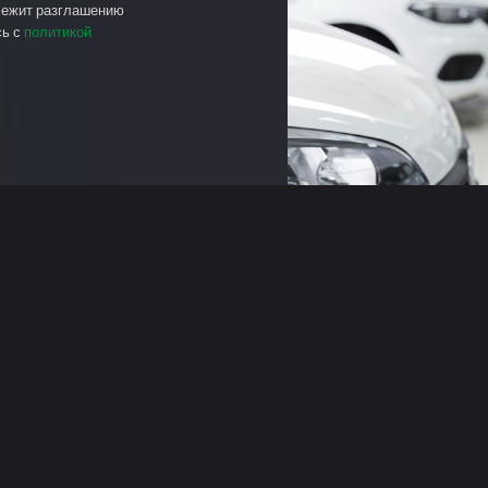
лежит разглашению
сь с
политикой