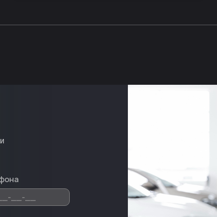
ми
фона