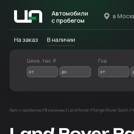
Автомобили
с пробегом
Авто Expert
На заказ
В наличии
Цена, тыс. ₽
Год
от
до
от
Авто с пробегом
/
В наличии
/
Land Rover
/
Range Rover Sport
/
Ч
Land Rover Ra