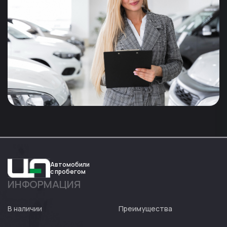
Автомобили
с пробегом
ИНФОРМАЦИЯ
Авто
Expert
В наличии
Преимущества