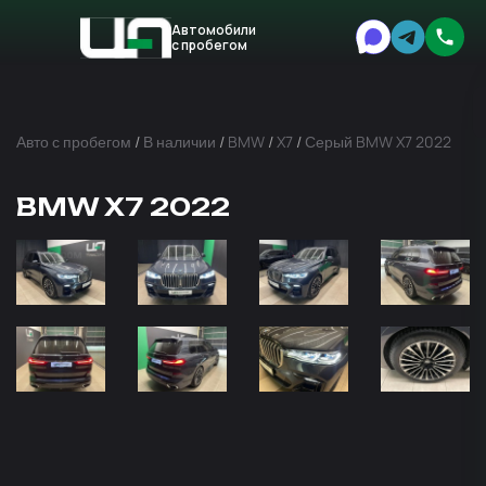
Автомобили
с пробегом
Авто
Expert
Авто с пробегом
/
В наличии
/
BMW
/
X7
/
Серый BMW X7 2022
BMW X7 2022