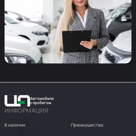
Автомобили
с пробегом
ИНФОРМАЦИЯ
Авто
Expert
В наличии
Преимущества