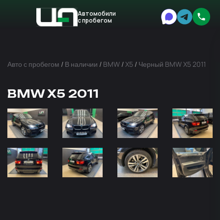
Автомобили
с пробегом
Авто
Expert
Авто с пробегом
/
В наличии
/
BMW
/
X5
/
Черный BMW X5 2011
BMW X5 2011