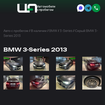
Автомобили
с пробегом
Авто
Expert
Авто с пробегом
/
В наличии
/
BMW
/
3-Series
/
Серый BMW 3-
Series 2013
BMW 3-Series 2013