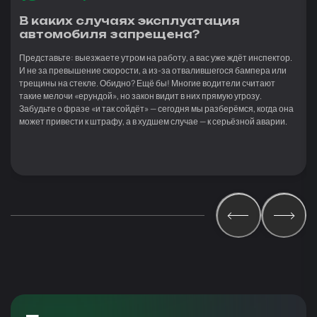
В каких случаях эксплуатация
автомобиля запрещена?
Представьте: выезжаете утром на работу, а вас уже ждёт инспектор.
И не за превышение скорости, а из-за отвалившегося бампера или
трещины на стекле. Обидно? Ещё бы! Многие водители считают
такие мелочи «ерундой», но закон видит в них прямую угрозу.
Забудьте о фразе «и так сойдёт» — сегодня мы разберёмся, когда она
может привести к штрафу, а в худшем случае — к серьёзной аварии.