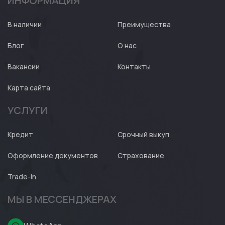
ИНФОРМАЦИЯ
Авто
Expert
В наличии
Преимущества
Блог
О нас
Вакансии
Контакты
Карта сайта
УСЛУГИ
Кредит
Срочный выкуп
Оформление документов
Страхование
Trade-in
МЫ В МЕССЕНДЖЕРАХ