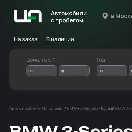
Автомобили
с пробегом
Авто Expert
На заказ
В наличии
Цена, тыс. ₽
Год
от
до
от
Авто с пробегом
/
В наличии
/
BMW
/
3-Series
/
Черный BMW 3-S
BMW 3-Series