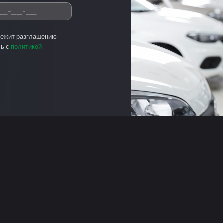
лежит разглашению
сь с
политикой